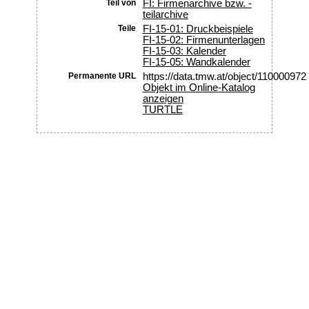
Teil von
FI: Firmenarchive bzw. -
teilarchive
Teile
FI-15-01: Druckbeispiele
FI-15-02: Firmenunterlagen
FI-15-03: Kalender
FI-15-05: Wandkalender
Permanente URL
https://data.tmw.at/object/110000972
Objekt im Online-Katalog
anzeigen
TURTLE