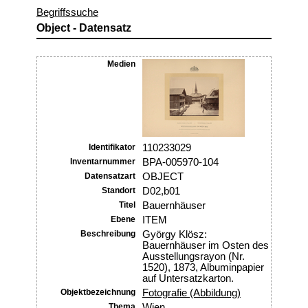
Begriffssuche
Object - Datensatz
Medien
Identifikator
110233029
Inventarnummer
BPA-005970-104
Datensatzart
OBJECT
Standort
D02,b01
Titel
Bauernhäuser
Ebene
ITEM
Beschreibung
György Klösz:
Bauernhäuser im Osten des
Ausstellungsrayon (Nr.
1520), 1873, Albuminpapier
auf Untersatzkarton.
Objektbezeichnung
Fotografie (Abbildung)
Thema
Wien