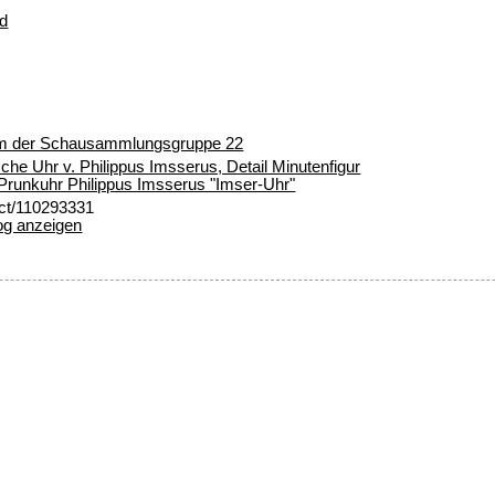
ld
um der Schausammlungsgruppe 22
he Uhr v. Philippus Imsserus, Detail Minutenfigur
Prunkuhr Philippus Imsserus "Imser-Uhr"
ect/110293331
og anzeigen