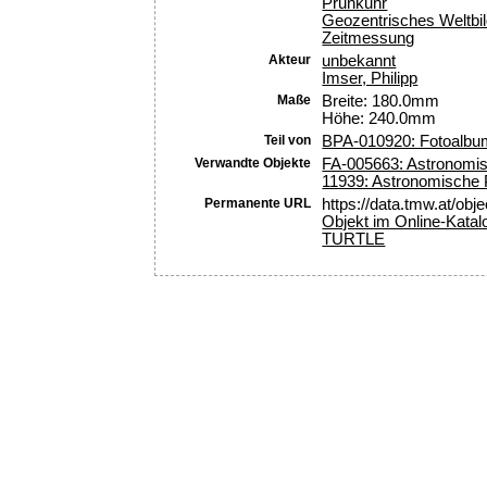
Prunkuhr
Geozentrisches Weltbi
Zeitmessung
Akteur
unbekannt
Imser, Philipp
Maße
Breite: 180.0mm
Höhe: 240.0mm
Teil von
BPA-010920: Fotoalb
Verwandte Objekte
FA-005663: Astronomisc
11939: Astronomische 
Permanente URL
https://data.tmw.at/obj
Objekt im Online-Katal
TURTLE