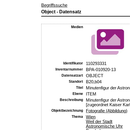
Begriffssuche
Object - Datensatz
Medien
Identifikator
110293331
Inventarnummer
BPA-010920-13
Datensatzart
OBJECT
Standort
B20,b04
Titel
Minutenfigur der Astr
Ebene
ITEM
Beschreibung
Minutenfigur der Astro
[zugeordnet Kaiser Kar
Objektbezeichnung
Fotografie (Abbildung)
Thema
Wien
Weil der Stadt
Astronomische Uhr