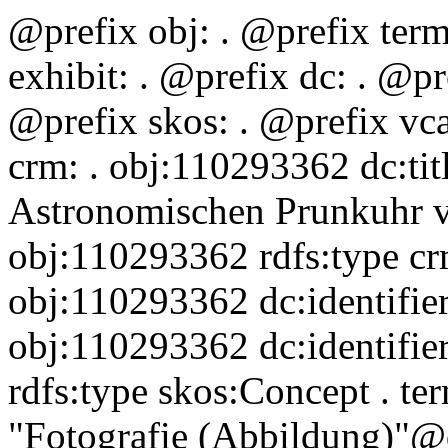
@prefix obj:
. @prefix ter
exhibit:
. @prefix dc:
. @pr
@prefix skos:
. @prefix vc
crm:
. obj:110293362 dc:ti
Astronomischen Prunkuhr v
obj:110293362 rdfs:type 
obj:110293362 dc:identifie
obj:110293362 dc:identifie
rdfs:type skos:Concept . t
"Fotografie (Abbildung)"@d