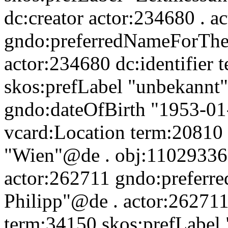
dc:creator actor:234680 . a
gndo:preferredNameForThe
actor:234680 dc:identifier
skos:prefLabel "unbekannt
gndo:dateOfBirth "1953-01
vcard:Location term:20810 
"Wien"@de . obj:110293362
actor:262711 gndo:preferr
Philipp"@de . actor:262711 
term:34150 skos:prefLabel 