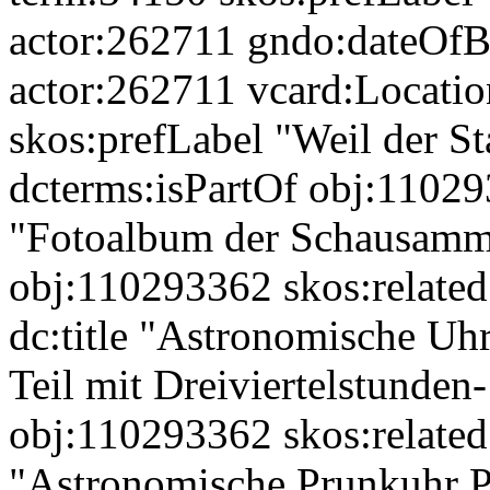
actor:262711 gndo:dateOfB
actor:262711 vcard:Locatio
skos:prefLabel "Weil der S
dcterms:isPartOf obj:11029
"Fotoalbum der Schausamm
obj:110293362 skos:relate
dc:title "Astronomische Uhr
Teil mit Dreiviertelstunde
obj:110293362 skos:related 
"Astronomische Prunkuhr Ph