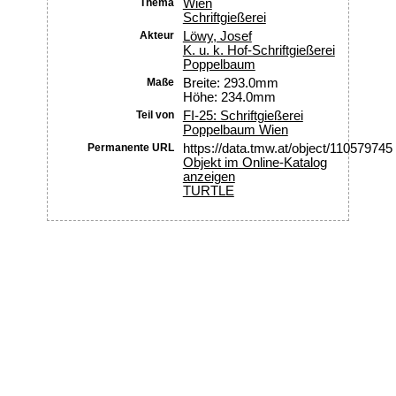
Thema
Wien
Schriftgießerei
Akteur
Löwy, Josef
K. u. k. Hof-Schriftgießerei
Poppelbaum
Maße
Breite: 293.0mm
Höhe: 234.0mm
Teil von
FI-25: Schriftgießerei
Poppelbaum Wien
Permanente URL
https://data.tmw.at/object/110579745
Objekt im Online-Katalog
anzeigen
TURTLE