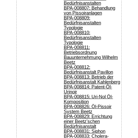
Bedürfnisanstalten
BPA-008807: Behandlung
von Pissoiranlagen
BPA-008809:
Bedürfnisanstalten
Typologie
BPA-008810:
Bedürfnisanstalten
Typologie
BPA-008811:
Betriebsordnung
Bauunternehmung Wilhelm
Beetz
BPA-008812:
Bedürfnisanstalt Pavillon
BPA-008813: Betrieb der
Bedürfnisanstalt Kahlenberg
BPA-008814: Patent-Öl-
Urinoir
BPA-008815: Uri-Nol Öl-
Komposition
BPA-008826: Öl-Pissoir
System Beetz
BPA-008829: Errichtung
einer Beetz'schen
Bedürfnisanstalt
BPA-008831: Siphon
BPA-008833: Cholera-