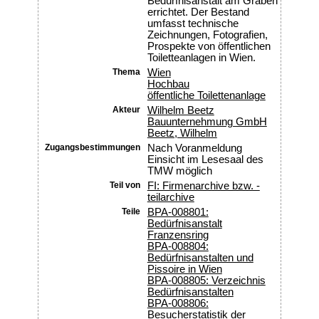
Bedürfnisanstalt am Graben
errichtet. Der Bestand
umfasst technische
Zeichnungen, Fotografien,
Prospekte von öffentlichen
Toiletteanlagen in Wien.
Thema
Wien
Hochbau
öffentliche Toilettenanlage
Akteur
Wilhelm Beetz
Bauunternehmung GmbH
Beetz, Wilhelm
Zugangsbestimmungen
Nach Voranmeldung
Einsicht im Lesesaal des
TMW möglich
Teil von
FI: Firmenarchive bzw. -
teilarchive
Teile
BPA-008801:
Bedürfnisanstalt
Franzensring
BPA-008804:
Bedürfnisanstalten und
Pissoire in Wien
BPA-008805: Verzeichnis
Bedürfnisanstalten
BPA-008806:
Besucherstatistik der