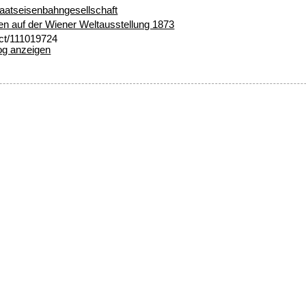
taatseisenbahngesellschaft
n auf der Wiener Weltausstellung 1873
ect/111019724
og anzeigen