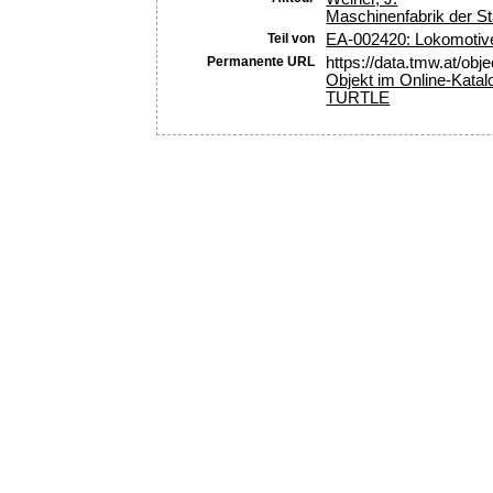
Maschinenfabrik der S
Teil von
EA-002420: Lokomotive
Permanente URL
https://data.tmw.at/obj
Objekt im Online-Katal
TURTLE