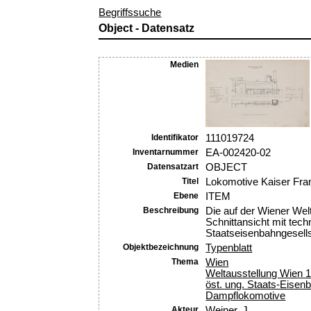
Begriffssuche
Object - Datensatz
Medien
Identifikator
111019724
Inventarnummer
EA-002420-02
Datensatzart
OBJECT
Titel
Lokomotive Kaiser Fra
Ebene
ITEM
Beschreibung
Die auf der Wiener Wel
Schnittansicht mit tec
Staatseisenbahngesells
Objektbezeichnung
Typenblatt
Thema
Wien
Weltausstellung Wien 
öst. ung. Staats-Eisen
Dampflokomotive
Akteur
Weiner, J.