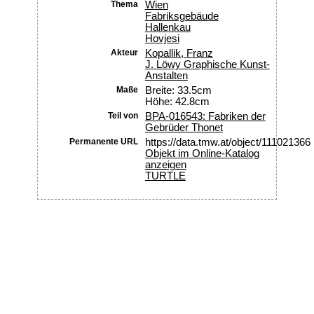
Thema
Wien
Fabriksgebäude
Hallenkau
Hovjesi
Akteur
Kopallik, Franz
J. Löwy Graphische Kunst-
Anstalten
Maße
Breite: 33.5cm
Höhe: 42.8cm
Teil von
BPA-016543: Fabriken der
Gebrüder Thonet
Permanente URL
https://data.tmw.at/object/111021366
Objekt im Online-Katalog
anzeigen
TURTLE