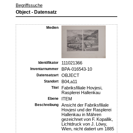
Begriffssuche
Object - Datensatz
Medien
Identifikator
111021366
Inventarnummer
BPA-016543-10
Datensatzart
OBJECT
Standort
B04,a11
Titel
Fabriksfiliale Hovjesi,
Rasplerei Hallenkau
Ebene
ITEM
Beschreibung
Ansicht der Fabriksfiliale
Hovjesi und der Rasplerei
Hallenkau in Mähren
gezeichnet von F. Kopallik,
Lichtdruck von J. Löwy,
Wien, nicht datiert um 1885