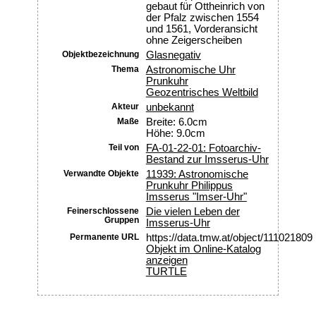
gebaut für Ottheinrich von
der Pfalz zwischen 1554
und 1561, Vorderansicht
ohne Zeigerscheiben
Objektbezeichnung
Glasnegativ
Thema
Astronomische Uhr
Prunkuhr
Geozentrisches Weltbild
Akteur
unbekannt
Maße
Breite: 6.0cm
Höhe: 9.0cm
Teil von
FA-01-22-01: Fotoarchiv-
Bestand zur Imsserus-Uhr
Verwandte Objekte
11939: Astronomische
Prunkuhr Philippus
Imsserus "Imser-Uhr"
Feinerschlossene
Die vielen Leben der
Gruppen
Imsserus-Uhr
Permanente URL
https://data.tmw.at/object/111021809
Objekt im Online-Katalog
anzeigen
TURTLE