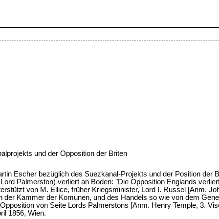
alprojekts und der Opposition der Briten
artin Escher bezüglich des Suezkanal-Projekts und der Position der Br
Lord Palmerston) verliert an Boden: "Die Opposition Englands verlier
terstützt von M. Ellice, früher Kriegsminister, Lord I. Russel [Anm. Jo
dern der Kammer der Komunen, und des Handels so wie von dem Gener
 Opposition von Seite Lords Palmerstons [Anm. Henry Temple, 3. Vis
il 1856, Wien.