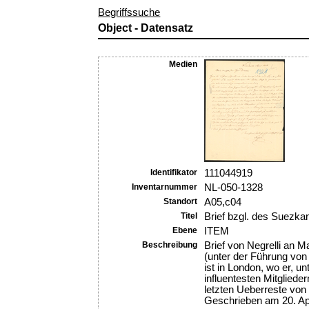
Begriffssuche
Object - Datensatz
Medien
Identifikator
111044919
Inventarnummer
NL-050-1328
Standort
A05,c04
Titel
Brief bzgl. des Suezkan
Ebene
ITEM
Beschreibung
Brief von Negrelli an M
(unter der Führung von 
ist in London, wo er, un
influentesten Mitglie
letzten Ueberreste von
Geschrieben am 20. Apr