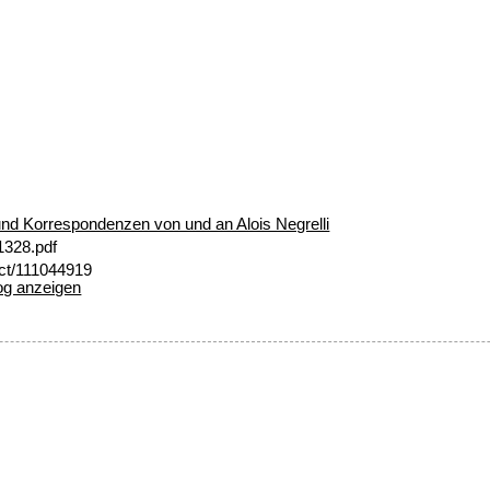
nd Korrespondenzen von und an Alois Negrelli
1328.pdf
ect/111044919
og anzeigen