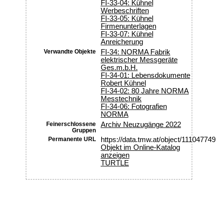
FI-33-04: Kühnel
Werbeschriften
FI-33-05: Kühnel
Firmenunterlagen
FI-33-07: Kühnel
Anreicherung
Verwandte Objekte
FI-34: NORMA Fabrik
elektrischer Messgeräte
Ges.m.b.H.
FI-34-01: Lebensdokumente
Robert Kühnel
FI-34-02: 80 Jahre NORMA
Messtechnik
FI-34-06: Fotografien
NORMA
Feinerschlossene
Archiv Neuzugänge 2022
Gruppen
Permanente URL
https://data.tmw.at/object/111047749
Objekt im Online-Katalog
anzeigen
TURTLE