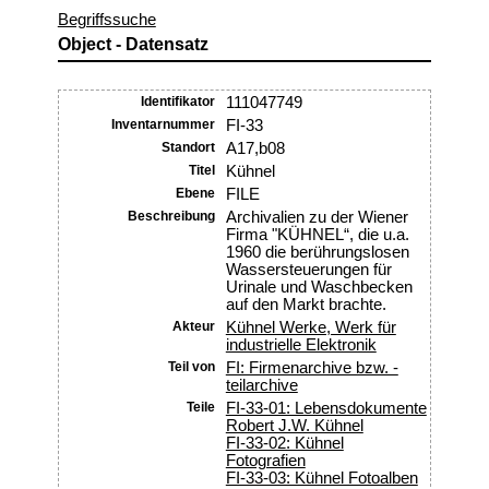
Begriffssuche
Object - Datensatz
Identifikator
111047749
Inventarnummer
FI-33
Standort
A17,b08
Titel
Kühnel
Ebene
FILE
Beschreibung
Archivalien zu der Wiener
Firma "KÜHNEL“, die u.a.
1960 die berührungslosen
Wassersteuerungen für
Urinale und Waschbecken
auf den Markt brachte.
Akteur
Kühnel Werke, Werk für
industrielle Elektronik
Teil von
FI: Firmenarchive bzw. -
teilarchive
Teile
FI-33-01: Lebensdokumente
Robert J.W. Kühnel
FI-33-02: Kühnel
Fotografien
FI-33-03: Kühnel Fotoalben