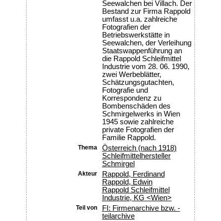
Seewalchen bei Villach. Der
Bestand zur Firma Rappold
umfasst u.a. zahlreiche
Fotografien der
Betriebswerkstätte in
Seewalchen, der Verleihung
Staatswappenführung an
die Rappold Schleifmittel
Industrie vom 28. 06. 1990,
zwei Werbeblätter,
Schätzungsgutachten,
Fotografie und
Korrespondenz zu
Bombenschäden des
Schmirgelwerks in Wien
1945 sowie zahlreiche
private Fotografien der
Familie Rappold.
Thema
Österreich (nach 1918)
Schleifmittelhersteller
Schmirgel
Akteur
Rappold, Ferdinand
Rappold, Edwin
Rappold Schleifmittel
Industrie, KG <Wien>
Teil von
FI: Firmenarchive bzw. -
teilarchive