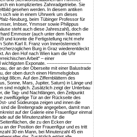
urch ein kompliziertes Zahnradgetriebe. Sie
tbild gesehen werden. In diesem antiken
n sich wie in einem Uhrwerk um dieses
Pfalz-Neuburg, beim Tübinger Professor für
mmser, Imbser, Ymmser sowie Philippus
ehäuse steht auch diese Jahreszahl), doch die
 Gerhard Emmoser (auch unter dem Namen
9 und konnte die Fertigstellung nicht mehr
 Sohn Karl II. Franz von Innerösterreich
 erzherzoglichen Burg in Graz wiederentdeckt
t. An den Hof nach Wien kam die Uhr
reichischen Arbeit“ – einer
tigsten Exponate. -----------------------------
au, der an der Oberseite mit einer Balustrade
fbau, der oben durch einen Himmelsglobus
ägt 88cm. Auf den Ziffernblättern des
s, Sonne, Mars, Jupiter, Saturn) in Länge und
 sind möglich. Zusätzlich zeigt der Unterbau
, die Tag- und Nachtlängen, den Zeitpunkt
 zweiflügelige Tür an der Rückseite des
 Ost- und Südeuropa zeigen und innen die
te sind die Breitengrade angegeben, damit man
kreist auf der Galerie eine Frauenfigur einmal
ade auf die Minutenzahlen für die
 Seitenflächen, die zu den Ecken der
an der Position der Frauenfigur und es tritt
tenzahl 30 ein Mann, bei Minutenzahl 45 ein
bensalter dar. Zusätzlich ertönt alle