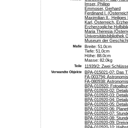
Imser, Philipp
Emmoser, Gerhard
Ferdinand I. (Österreic
Maximilian II., Heilig
Karl, Österreich, Erzh
Erzherzogliche Hofbibl
Maria Theresia (Österr
Universitätsbibliothek 
Museum der Geschichte
Maße
Breite: 51.0cm
Tiefe: 51.0cm
Höhe: 88.0cm
Masse: 82.0kg
Teile
11939/2: Zwei Schlüsse
Verwandte Objekte
BPA-015021-07: Das TM
FA-003794: Astronomis
FA-080938: Astronomisc
BPA-010920: Fotoalb
BPA-010920-02: Detail
BPA-010920-03: Detail
BPA-010920-04: Detail
BPA-010920-05: Detail
BPA-010920-06: Planet
BPA-010920-07: Stunde
BPA-010920-08: Stunde
BPA-010920-09: Dreivie
BPA-010920-10: Halbst