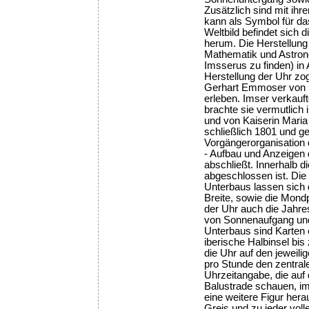
Zusätzlich sind mit ihr
kann als Symbol für d
Weltbild befindet sic
herum. Die Herstellung
Mathematik und Astron
Imsserus zu finden) in 
Herstellung der Uhr z
Gerhart Emmoser von Rai
erleben. Imser verkauf
brachte sie vermutlich
und von Kaiserin Mari
schließlich 1801 und g
Vorgängerorganisation d
- Aufbau und Anzeigen 
abschließt. Innerhalb d
abgeschlossen ist. Die
Unterbaus lassen sich 
Breite, sowie die Mond
der Uhr auch die Jahre
von Sonnenaufgang und 
Unterbaus sind Karten 
iberische Halbinsel bi
die Uhr auf den jeweili
pro Stunde den zentral
Uhrzeitangabe, die auf
Balustrade schauen, im 
eine weitere Figur hera
Greis und zu jeder voll