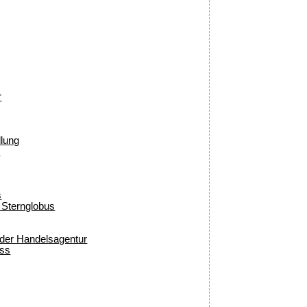
r
dlung
)
s
 Sternglobus
 oder Handelsagentur
uss