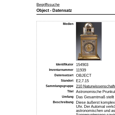
Begriffssuche
Object - Datensatz
Medien
Identifikator
154903
Inventarnummer
11939
Datensatzart
OBJECT
Standort
E2,7.15
Sammlungsgruppe
210 Naturwissenschaft
Titel
Astronomische Prunkuh
Umfang
Das Gesamtmaß stellt d
Beschreibung
Diese äußerst komplexe
Uhr. Der Automat verkö
astronomischen und as
Sonnenuntergang sowie