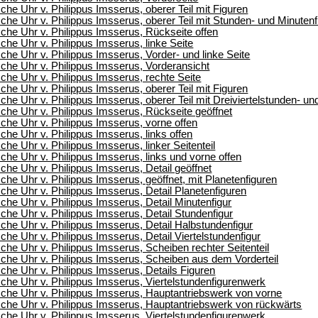
he Uhr v. Philippus Imsserus, oberer Teil mit Figuren
he Uhr v. Philippus Imsserus, oberer Teil mit Stunden- und Minutenf
he Uhr v. Philippus Imsserus, Rückseite offen
he Uhr v. Philippus Imsserus, linke Seite
he Uhr v. Philippus Imsserus, Vorder- und linke Seite
he Uhr v. Philippus Imsserus, Vorderansicht
he Uhr v. Philippus Imsserus, rechte Seite
he Uhr v. Philippus Imsserus, oberer Teil mit Figuren
he Uhr v. Philippus Imsserus, oberer Teil mit Dreiviertelstunden- un
he Uhr v. Philippus Imsserus, Rückseite geöffnet
he Uhr v. Philippus Imsserus, vorne offen
he Uhr v. Philippus Imsserus, links offen
he Uhr v. Philippus Imsserus, linker Seitenteil
he Uhr v. Philippus Imsserus, links und vorne offen
he Uhr v. Philippus Imsserus, Detail geöffnet
he Uhr v. Philippus Imsserus, geöffnet, mit Planetenfiguren
he Uhr v. Philippus Imsserus, Detail Planetenfiguren
he Uhr v. Philippus Imsserus, Detail Minutenfigur
he Uhr v. Philippus Imsserus, Detail Stundenfigur
he Uhr v. Philippus Imsserus, Detail Halbstundenfigur
he Uhr v. Philippus Imsserus, Detail Viertelstundenfigur
he Uhr v. Philippus Imsserus, Scheiben rechter Seitenteil
he Uhr v. Philippus Imsserus, Scheiben aus dem Vorderteil
he Uhr v. Philippus Imsserus, Details Figuren
he Uhr v. Philippus Imsserus, Viertelstundenfigurenwerk
che Uhr v. Philippus Imsserus, Hauptantriebswerk von vorne
che Uhr v. Philippus Imsserus, Hauptantriebswerk von rückwärts
he Uhr v. Philippus Imsserus, Viertelstundenfigurenwerk