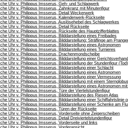
che Uhr v. Philippus Imsserus, Geh- und Schlagwerk
he Uhr v. Philippus Imsserus, Zahnkranz mit Minutenfigur
che Uhr v. Philippus Imsserus, Detail Weckerwerk
che Uhr v. Philippus Imsserus, Kalenderwerk-Rückseite
che Uhr v. Philippus Imsserus, Auslösehebel des Schlagwerkes
he Uhr v. Philippus Imsserus, Detail Rückseite
he Uhr v. Philippus Imsserus, Rückseite des Hauptzifferblattes
he Uhr v. Philippus Imsserus, Bilddarstellung eines Freibades
he Uhr v. Philippus Imsserus, Bilddarstellung: Sträflinge am Prange
he Uhr v. Philippus Imsserus, Bilddarstellung eines Astronomen
he Uhr v. Philippus Imsserus, Bilddarstellung eines Turnieres
che Uhr v. Philippus Imsserus, Drachenmondscheibe
he Uhr v. Philippus Imsserus, Bilddarstellung einer Gerichtsverhan
he Uhr v. Philippus Imsserus, Bilddarstellung der Stundenfigur (Tod
he Uhr v. Philippus Imsserus, Bilddarstellung einer Schlacht
he Uhr v. Philippus Imsserus, Bilddarstellung eines Astronomen
he Uhr v. Philippus Imsserus, Bilddarstellung einer Vermessung
he Uhr v. Philippus Imsserus, Bilddarstellung mit einem Sternglobu
he Uhr v. Philippus Imsserus, Bilddarstellung eines Astronomen mit
he Uhr v. Philippus Imsserus, Türe der Viertelstundenfigur
he Uhr v. Philippus Imsserus, Bilddarstellung des Riesen Atlas
he Uhr v. Philippus Imsserus, Bilddarstellung einer Schiffahrtslinie
he Uhr v. Philippus Imsserus, Bilddarstellung einer Schenke am Fl
che Uhr v. Philippus Imsserus, Türen der Rückseite
he Uhr v. Philippus Imsserus, Vorderseite ohne Zeigerscheiben
he Uhr v. Philippus Imsserus, Detail Dreiviertelstundenfigur
he Uhr v. Philippus Imsserus, Vorderseite und links
he Uhr v. Philippus Imsserus, Vorderansicht