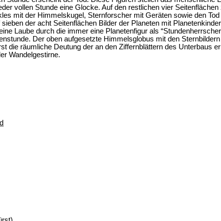
eder vollen Stunde eine Glocke. Auf den restlichen vier Seitenflächen
akles mit der Himmelskugel, Sternforscher mit Geräten sowie den Tod
f sieben der acht Seitenflächen Bilder der Planeten mit Planetenkind
 eine Laube durch die immer eine Planetenfigur als “Stundenherrscher
nstunde. Der oben aufgesetzte Himmelsglobus mit den Sternbildern 
st die räumliche Deutung der an den Ziffernblättern des Unterbaus er
er Wandelgestirne.
ld
ürst)