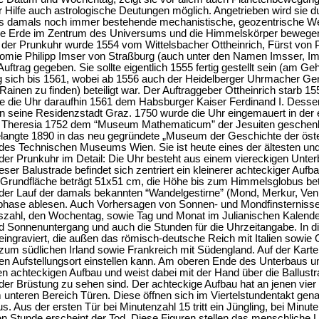
er Hilfe auch astrologische Deutungen möglich. Angetrieben wird sie d
as damals noch immer bestehende mechanistische, geozentrische Wel
h die Erde im Zentrum des Universums und die Himmelskörper bewege
 der Prunkuhr wurde 1554 vom Wittelsbacher Ottheinrich, Fürst von 
omie Philipp Imser von Straßburg (auch unter den Namen Imsser, I
Auftrag gegeben. Sie sollte eigentlich 1555 fertig gestellt sein (am G
og sich bis 1561, wobei ab 1556 auch der Heidelberger Uhrmacher
nen zu finden) beteiligt war. Der Auftraggeber Ottheinrich starb 155
te die Uhr daraufhin 1561 dem Habsburger Kaiser Ferdinand I. Dessen
 in seine Residenzstadt Graz. 1750 wurde die Uhr eingemauert in der
a Theresia 1752 dem “Museum Mathematicum” der Jesuiten geschenk
elangte 1890 in das neu gegründete „Museum der Geschichte der öster
es Technischen Museums Wien. Sie ist heute eines der ältesten und wich
der Prunkuhr im Detail: Die Uhr besteht aus einem viereckigen Unterb
ieser Balustrade befindet sich zentriert ein kleinerer achteckiger Au
 Grundfläche beträgt 51x51 cm, die Höhe bis zum Himmelsglobus betr
der Lauf der damals bekannten “Wandelgestirne” (Mond, Merkur, Venu
phase ablesen. Auch Vorhersagen von Sonnen- und Mondfinsternissen
szahl, den Wochentag, sowie Tag und Monat im Julianischen Kalender
Sonnenuntergang und auch die Stunden für die Uhrzeitangabe. In die
eingraviert, die außen das römisch-deutsche Reich mit Italien sowie
s zum südlichen Irland sowie Frankreich mit Südengland. Auf der Kar
gen Aufstellungsort einstellen kann. Am oberen Ende des Unterbaus um
en achteckigen Aufbau und weist dabei mit der Hand über die Ballustr
 der Brüstung zu sehen sind. Der achteckige Aufbau hat an jenen vier
unteren Bereich Türen. Diese öffnen sich im Viertelstundentakt genau 
us. Aus der ersten Tür bei Minutenzahl 15 tritt ein Jüngling, bei Minu
en Stunde erscheint der Tod. Diese Figuren stellen das menschliche Le