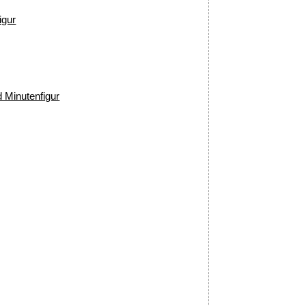
igur
d Minutenfigur