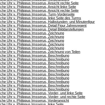
he Uhr v. Philippus Imsserus, Ansicht rechte Seite
he Uhr v. Philippus Imsserus, Ansicht linke Seite
he Uhr v. Philippus Imsserus, Ansicht rechte Seite
che Uhr v. Philippus Imsserus, Turm-Vorderseite
he Uhr v. Philippus Imsserus, linke Seite des Turms
he Uhr v. Philippus Imsserus, Halbstunden- und Minutenfigur
he Uhr v. Philippus Imsserus, Detail Figur Jahresregent
he Uhr v. Philippus Imsserus, Detail Bilddarstellungen
che Uhr v. Philippus Imsserus, Zeichnung
che Uhr v. Philippus Imsserus, Zeichnung
che Uhr v. Philippus Imsserus, Zeichnung
che Uhr v. Philippus Imsserus, Zeichnung
che Uhr v. Philippus Imsserus, Zeichnung
he Uhr v. Philippus Imsserus, Zeichnung von Teilen
che Uhr v. Philippus Imsserus, Beschreibung
che Uhr v. Philippus Imsserus, Beschreibung
che Uhr v. Philippus Imsserus, Beschreibung
che Uhr v. Philippus Imsserus, Beschreibung
che Uhr v. Philippus Imsserus, Beschreibung
che Uhr v. Philippus Imsserus, Beschreibung
che Uhr v. Philippus Imsserus, Beschreibung
che Uhr v. Philippus Imsserus, Beschreibung
che Uhr v. Philippus Imsserus, Beschreibung
che Uhr v. Philippus Imsserus, Beschreibung
he Uhr v. Philippus Imsserus, Vorder- und linke Seite
he Uhr v. Philippus Imsserus, Vorder- und rechte Seite
he Uhr v. Philippus Imsserus, Vorderansicht
he Uhr v. Philippus Imsserus, linke Seite