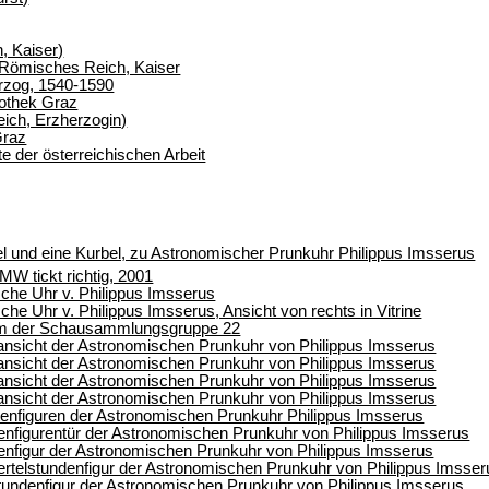
h, Kaiser)
es Römisches Reich, Kaiser
erzog, 1540-1590
iothek Graz
eich, Erzherzogin)
Graz
 der österreichischen Arbeit
l und eine Kurbel, zu Astronomischer Prunkuhr Philippus Imsserus
W tickt richtig, 2001
che Uhr v. Philippus Imsserus
he Uhr v. Philippus Imsserus, Ansicht von rechts in Vitrine
um der Schausammlungsgruppe 22
ansicht der Astronomischen Prunkuhr von Philippus Imsserus
ansicht der Astronomischen Prunkuhr von Philippus Imsserus
ansicht der Astronomischen Prunkuhr von Philippus Imsserus
ansicht der Astronomischen Prunkuhr von Philippus Imsserus
enfiguren der Astronomischen Prunkuhr Philippus Imsserus
nfigurentür der Astronomischen Prunkuhr von Philippus Imsserus
nfigur der Astronomischen Prunkuhr von Philippus Imsserus
rtelstundenfigur der Astronomischen Prunkuhr von Philippus Imsser
undenfigur der Astronomischen Prunkuhr von Philippus Imsserus