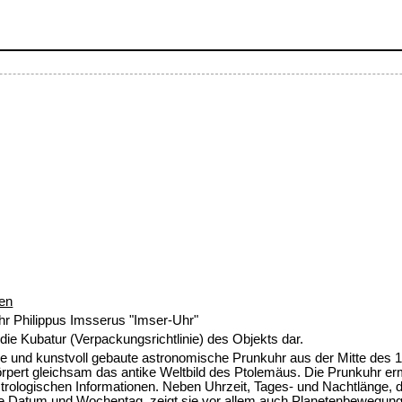
en
r Philippus Imsserus "Imser-Uhr"
ie Kubatur (Verpackungsrichtlinie) des Objekts dar.
 und kunstvoll gebaute astronomische Prunkuhr aus der Mitte des 16.
rpert gleichsam das antike Weltbild des Ptolemäus. Die Prunkuhr erm
trologischen Informationen. Neben Uhrzeit, Tages- und Nachtlänge,
 Datum und Wochentag, zeigt sie vor allem auch Planetenbewegung