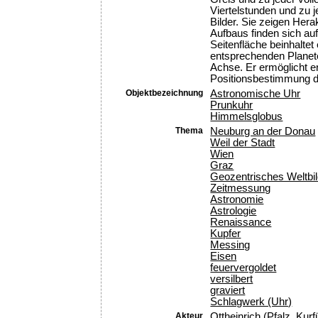
Viertelstunden und zu j
Bilder. Sie zeigen Her
Aufbaus finden sich au
Seitenfläche beinhaltet
entsprechenden Planete
Achse. Er ermöglicht er
Positionsbestimmung d
Objektbezeichnung
Astronomische Uhr
Prunkuhr
Himmelsglobus
Thema
Neuburg an der Donau
Weil der Stadt
Wien
Graz
Geozentrisches Weltbi
Zeitmessung
Astronomie
Astrologie
Renaissance
Kupfer
Messing
Eisen
feuervergoldet
versilbert
graviert
Schlagwerk (Uhr)
Akteur
Ottheinrich (Pfalz, Kurf