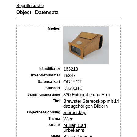
Begriffssuche
Object - Datensatz
Medien
Identifikator
163213
Inventarnummer
16347
Datensatzart
OBJECT
Standort
K8399BC
Sammlungsgruppe
330 Fotografie und Film
Titel
Brewster Stereoskop mit 14
dazugehörigen Bildern
Objektbezeichnung
Stereoskop
Thema
Wien
Akteur
Müller, Carl
unbekannt
Maße
Breite: 19.5cm