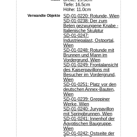
Tiefe: 16.5cm
Höhe: 11.0cm
Verwandte Objekte
SD-01-0220: Rotunde, Wien
SD-01-0238: Der zum
Beten gezwungene Knabe -
Italienische Skulptur
SD-01-0247:
Industriepalast, Ostportal,
Wien
SD-01-0248: Rotunde mit
Brunnen und Mann im
Vordergrund, Wien
SD-01-0249: Frontalansicht
des Kaiserpavillons mit
Besucher im Vordergrund,
Wien
SD-01-0251: Platz vor den
deutschen Annex-Bauten,
Wien
SD-01-0239: Greppiner
Werke, Wien
SD-01-0240: Jurypavillon
mit Springbrunnen, Wien
SD-01-0241: Innenhof der
Ägyptischen Baugruppe,
Wien
SD-01-0242: Ostseite der