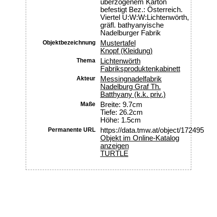
überzogenem Karton
befestigt Bez.: Österreich.
Viertel U:W:W:Lichtenwörth,
gräfl. bathyanyische
Nadelburger Fabrik
Objektbezeichnung
Mustertafel
Knopf (Kleidung)
Thema
Lichtenwörth
Fabriksproduktenkabinett
Akteur
Messingnadelfabrik
Nadelburg Graf Th.
Batthyany (k.k. priv.)
Maße
Breite: 9.7cm
Tiefe: 26.2cm
Höhe: 1.5cm
Permanente URL
https://data.tmw.at/object/172495
Objekt im Online-Katalog
anzeigen
TURTLE