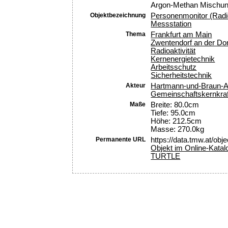
Argon-Methan Mischun
Objektbezeichnung
Personenmonitor (Radio
Messstation
Thema
Frankfurt am Main
Zwentendorf an der Do
Radioaktivität
Kernenergietechnik
Arbeitsschutz
Sicherheitstechnik
Akteur
Hartmann-und-Braun-Ak
Gemeinschaftskernkraf
Maße
Breite: 80.0cm
Tiefe: 95.0cm
Höhe: 212.5cm
Masse: 270.0kg
Permanente URL
https://data.tmw.at/obj
Objekt im Online-Katal
TURTLE