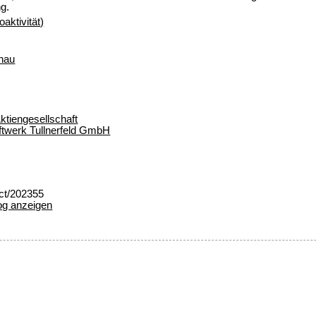
g.
aktivität)
nau
tiengesellschaft
twerk Tullnerfeld GmbH
ect/202355
og anzeigen