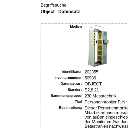
Begriffssuche
Object - Datensatz
Medien
Identifikator
202355
Inventarnummer
50936
Datensatzart
OBJECT
Standort
E2,8.21
Sammlungsgruppe
230 Messtechnik
Titel
Personenmonitor F.-Nr
Beschreibung
Dieser Personenmonito
MitarbeiterInnen musst
von außen eingeschlep
der Monitor im Gasdur
Betastrahlen nachweisb