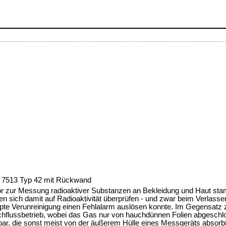
. 7513 Typ 42 mit Rückwand
r zur Messung radioaktiver Substanzen an Bekleidung und Haut st
en sich damit auf Radioaktivität überprüfen - und zwar beim Verlasse
pte Verunreinigung einen Fehlalarm auslösen konnte. Im Gegensatz 
chflussbetrieb, wobei das Gas nur von hauchdünnen Folien abgesch
ar, die sonst meist von der äußerem Hülle eines Messgeräts absorbi