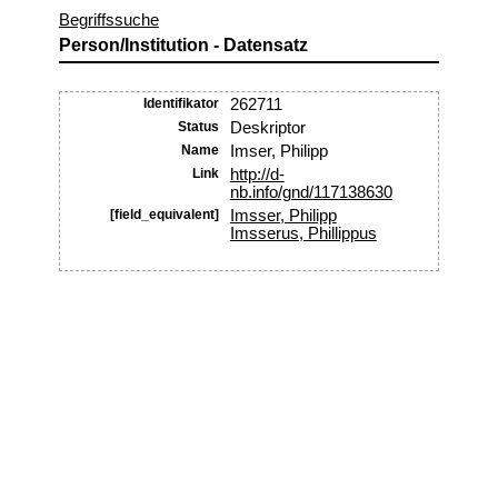
Begriffssuche
Person/Institution - Datensatz
Identifikator
262711
Status
Deskriptor
Name
Imser, Philipp
Link
http://d-
nb.info/gnd/117138630
[field_equivalent]
Imsser, Philipp
Imsserus, Phillippus