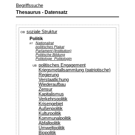
Begriffssuche
Thesaurus - Datensatz
soziale Struktur
OB
Politik
Nationalrat
RT
politisches Plakat
Parlament (Institution)
Politische Bildung
Politologe_Politologin
politisches Engagement
UB
Kriegsmetallsammlung (patriotische)
Regierung
Verstaatlichung
Wiederaufbau
Zensur
Kapitalismus
Verkehrspolitik
Krisengebiet
Außenpolitik
Kulturpolitik
Kommunalpolitik
Abfallpolitik
Umweltpolitik
Biopolitik