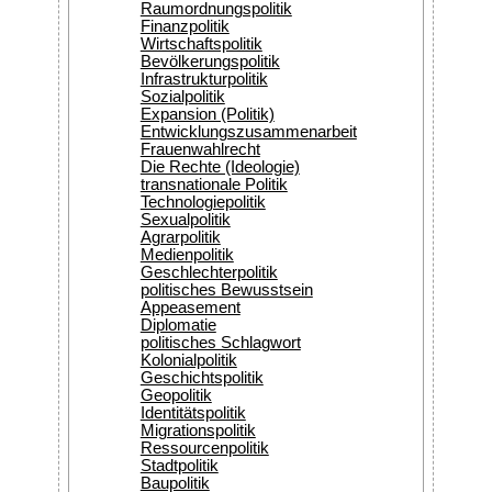
Raumordnungspolitik
Finanzpolitik
Wirtschaftspolitik
Bevölkerungspolitik
Infrastrukturpolitik
Sozialpolitik
Expansion (Politik)
Entwicklungszusammenarbeit
Frauenwahlrecht
Die Rechte (Ideologie)
transnationale Politik
Technologiepolitik
Sexualpolitik
Agrarpolitik
Medienpolitik
Geschlechterpolitik
politisches Bewusstsein
Appeasement
Diplomatie
politisches Schlagwort
Kolonialpolitik
Geschichtspolitik
Geopolitik
Identitätspolitik
Migrationspolitik
Ressourcenpolitik
Stadtpolitik
Baupolitik