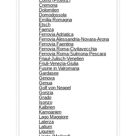
Como (Provinz)
Cremona
Dolomiten
Domodossola
Emilia-Romagna
Etsch
Faenza
Ferrovia Adriatica
Ferrovia Alessandria-Novara-Arona
Ferrovia Faentina
Ferrovia Roma-Civitavecchia
Ferrovia Roma-Sulmona-Pescara
Friaul-Julisch-Venetien
Friuli-Venezia-Giulia
Fusine in Valromana
Gardasee
Genova
Genua
Golf von Neapel
Gorizia
Grado
Isonzo
Kalbrien
Kampanien
Lago Maggiore
Laterza
Latium
Ligurien