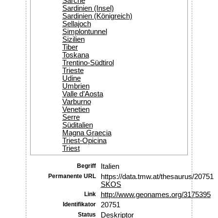
Sarche
Sardinien (Insel)
Sardinien (Königreich)
Sellajoch
Simplontunnel
Sizilien
Tiber
Toskana
Trentino-Südtirol
Trieste
Udine
Umbrien
Valle d’Aosta
Varburno
Venetien
Serre
Süditalien
Magna Graecia
Triest-Opicina
Triest
Begriff
Italien
Permanente URL
https://data.tmw.at/thesaurus/20751
SKOS
Link
http://www.geonames.org/3175395
Identifikator
20751
Status
Deskriptor