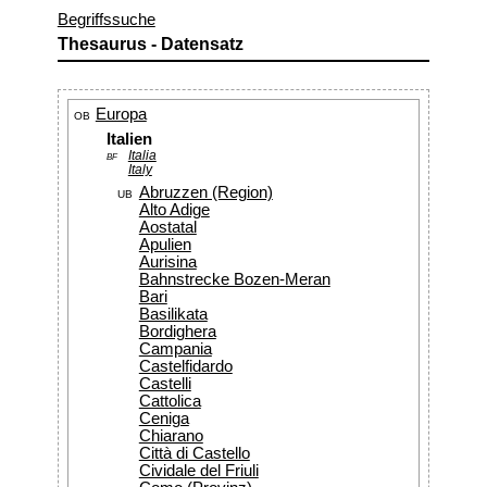
Begriffssuche
Thesaurus - Datensatz
Europa
OB
Italien
Italia
BF
Italy
Abruzzen (Region)
UB
Alto Adige
Aostatal
Apulien
Aurisina
Bahnstrecke Bozen-Meran
Bari
Basilikata
Bordighera
Campania
Castelfidardo
Castelli
Cattolica
Ceniga
Chiarano
Città di Castello
Cividale del Friuli