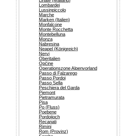
Linate (Mailand)
Lombardei
Lussinpiccolo
Marche
Marken (Italien)
Monfalcone
Monte Rocchetta
Montebelluna
Monza
Nabresina
Neapel (Königreich)
Nervi
Oberitalien
Opčine
Operationszone Alpenvorland
Passo di Falzarego
Passo Pordoi
Passo Sella
Peschiera del Garda
Piemont
Pietramurata
Pisa
Po (Fluss)
Poebene
Pordoijoch
Recanati
Rimini
Rom (Provinz)