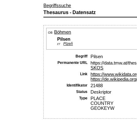
Begriffssuche
Thesaurus - Datensatz
Böhmen
OB
Pilsen
Plzeň
ET
Begriff
Pilsen
Permanente URL
https://data.tmw.at/th
SKOS
Link
https://www.wikidata.o
https://de.wikipedia.org
Identifikator
21488
Status
Deskriptor
Type
PLACE
COUNTRY
GEOKEYW