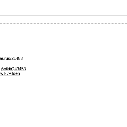
esaurus/21488
rg/wiki/Q43453
/wiki/Pilsen