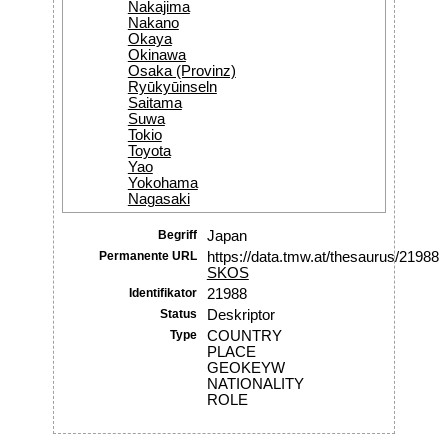
Nakajima
Nakano
Okaya
Okinawa
Osaka (Provinz)
Ryūkyūinseln
Saitama
Suwa
Tokio
Toyota
Yao
Yokohama
Nagasaki
Begriff
Japan
Permanente URL
https://data.tmw.at/thesaurus/21988
SKOS
Identifikator
21988
Status
Deskriptor
Type
COUNTRY
PLACE
GEOKEYW
NATIONALITY
ROLE