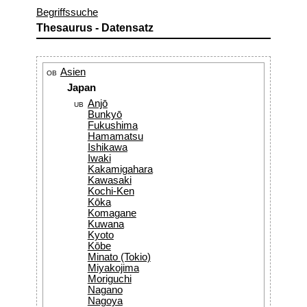
Begriffssuche
Thesaurus - Datensatz
Asien
OB
Japan
Anjō
UB
Bunkyō
Fukushima
Hamamatsu
Ishikawa
Iwaki
Kakamigahara
Kawasaki
Kochi-Ken
Kōka
Komagane
Kuwana
Kyoto
Kōbe
Minato (Tokio)
Miyakojima
Moriguchi
Nagano
Nagoya