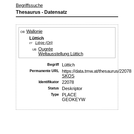
Begriffssuche
Thesaurus - Datensatz
Wallonie
OB
Lüttich
Liège (Ort)
ET
Ougrée
UB
Weltausstellung Lüttich
Begriff
Lüttich
Permanente URL
https://data.tmw.at/thesaurus/22078
SKOS
Identifikator
22078
Status
Deskriptor
Type
PLACE
GEOKEYW