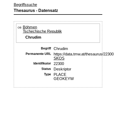
Begriffssuche
Thesaurus - Datensatz
Böhmen
OB
Tschechische Republik
Chrudim
Begriff
Chrudim
Permanente URL
https://data.tmw.at/thesaurus/22300
SKOS
Identifikator
22300
Status
Deskriptor
Type
PLACE
GEOKEYW