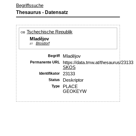
Begriffssuche
Thesaurus - Datensatz
Tschechische Republik
OB
Mladějov
Blosdorf
ET
Begriff
Mladějov
Permanente URL
https://data.tmw.at/thesaurus/23133
SKOS
Identifikator
23133
Status
Deskriptor
Type
PLACE
GEOKEYW