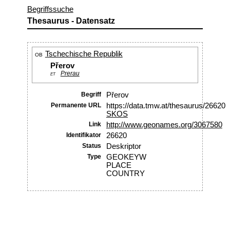
Begriffssuche
Thesaurus - Datensatz
Tschechische Republik
OB
Přerov
Prerau
ET
Begriff
Přerov
Permanente URL
https://data.tmw.at/thesaurus/26620
SKOS
Link
http://www.geonames.org/3067580
Identifikator
26620
Status
Deskriptor
Type
GEOKEYW
PLACE
COUNTRY