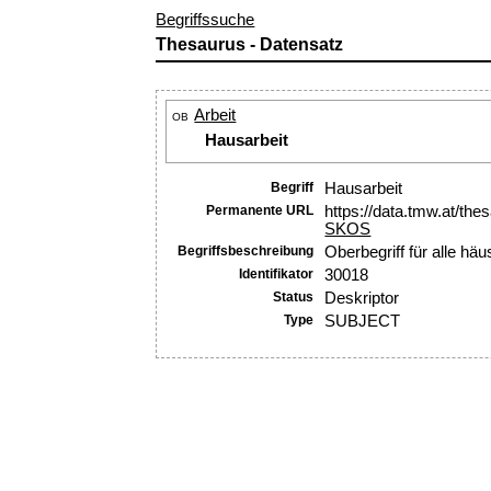
Begriffssuche
Thesaurus - Datensatz
Arbeit
OB
Hausarbeit
Begriff
Hausarbeit
Permanente URL
https://data.tmw.at/th
SKOS
Begriffsbeschreibung
Oberbegriff für alle häu
Identifikator
30018
Status
Deskriptor
Type
SUBJECT