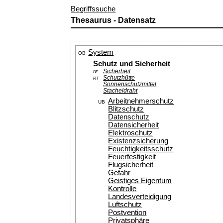
Begriffssuche
Thesaurus - Datensatz
System
OB
Schutz und Sicherheit
Sicherheit
BF
Schutzhütte
RT
Sonnenschutzmittel
Stacheldraht
Arbeitnehmerschutz
UB
Blitzschutz
Datenschutz
Datensicherheit
Elektroschutz
Existenzsicherung
Feuchtigkeitsschutz
Feuerfestigkeit
Flugsicherheit
Gefahr
Geistiges Eigentum
Kontrolle
Landesverteidigung
Luftschutz
Postvention
Privatsphäre