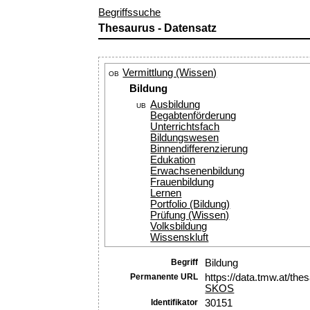
Begriffssuche
Thesaurus - Datensatz
Vermittlung (Wissen)
OB
Bildung
Ausbildung
UB
Begabtenförderung
Unterrichtsfach
Bildungswesen
Binnendifferenzierung
Edukation
Erwachsenenbildung
Frauenbildung
Lernen
Portfolio (Bildung)
Prüfung (Wissen)
Volksbildung
Wissenskluft
Begriff
Bildung
Permanente URL
https://data.tmw.at/th
SKOS
Identifikator
30151