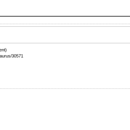
ent)
esaurus/30571