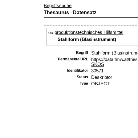
Begriffssuche
Thesaurus - Datensatz
produktionstechnisches Hilfsmittel
OB
Stahlform (Blasinstrument)
Begriff
Stahlform (Blasinstrum
Permanente URL
https://data.tmw.at/th
SKOS
Identifikator
30571
Status
Deskriptor
Type
OBJECT