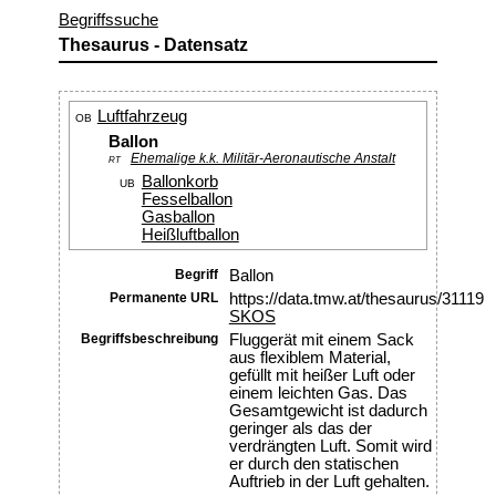
Begriffssuche
Thesaurus - Datensatz
Luftfahrzeug
OB
Ballon
Ehemalige k.k. Militär-Aeronautische Anstalt
RT
Ballonkorb
UB
Fesselballon
Gasballon
Heißluftballon
Begriff
Ballon
Permanente URL
https://data.tmw.at/thesaurus/31119
SKOS
Begriffsbeschreibung
Fluggerät mit einem Sack
aus flexiblem Material,
gefüllt mit heißer Luft oder
einem leichten Gas. Das
Gesamtgewicht ist dadurch
geringer als das der
verdrängten Luft. Somit wird
er durch den statischen
Auftrieb in der Luft gehalten.