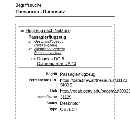
Begriffssuche
Thesaurus - Datensatz
Flugzeug nach Nutzung
OB
Passagierflugzeug
Geschäftsflugzeug
BF
Reiseflugzeug
öffentlicher Verkehr
RT
Personenverkehr
Douglas DC-9
UB
Diamond Star DA 40
Begriff
Passagierflugzeug
Permanente URL
https://data.tmw.at/thesaurus/31129
SKOS
Link
http://vocab.getty.edu/page/aat/300
Identifikator
31129
Status
Deskriptor
Type
OBJECT