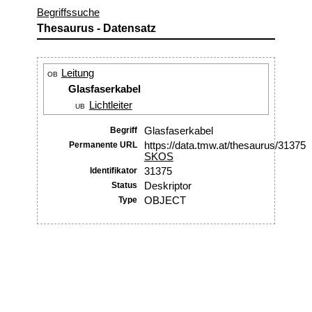
Begriffssuche
Thesaurus - Datensatz
Leitung
OB
Glasfaserkabel
Lichtleiter
UB
Begriff
Glasfaserkabel
Permanente URL
https://data.tmw.at/thesaurus/31375
SKOS
Identifikator
31375
Status
Deskriptor
Type
OBJECT