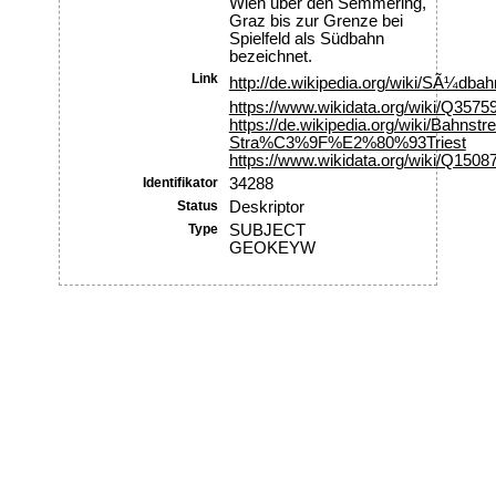
Wien über den Semmering,
Graz bis zur Grenze bei
Spielfeld als Südbahn
bezeichnet.
Link
http://de.wikipedia.org/wiki/SÃ¼dbahn
https://www.wikidata.org/wiki/Q3575
https://de.wikipedia.org/wiki/Bahnstr
Stra%C3%9F%E2%80%93Triest
https://www.wikidata.org/wiki/Q1508
Identifikator
34288
Status
Deskriptor
Type
SUBJECT
GEOKEYW