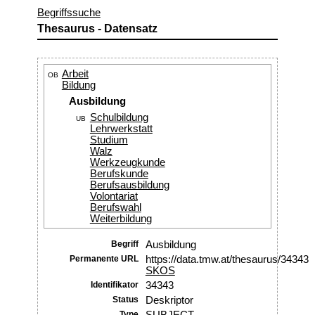
Begriffssuche
Thesaurus - Datensatz
Arbeit
OB
Bildung
Ausbildung
Schulbildung
UB
Lehrwerkstatt
Studium
Walz
Werkzeugkunde
Berufskunde
Berufsausbildung
Volontariat
Berufswahl
Weiterbildung
Begriff
Ausbildung
Permanente URL
https://data.tmw.at/thesaurus/34343
SKOS
Identifikator
34343
Status
Deskriptor
Type