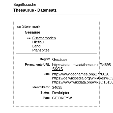
Begriffssuche
Thesaurus - Datensatz
Steiermark
OB
Gesäuse
Gstatterboden
UB
Hieflau
Landl
Planspitze
Begriff
Gesäuse
Permanente URL
https://data.tmw.at/thesaurus/34695
SKOS
Link
http://www.geonames.org/2778626
https://de.wikipedia.org/wiki/Ges%
https://www.wikidata.org/wiki/Q1519
Identifikator
34695
Status
Deskriptor
Type
GEOKEYW