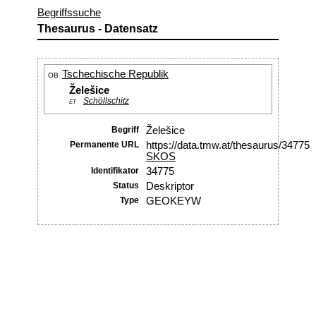
Begriffssuche
Thesaurus - Datensatz
Tschechische Republik
OB
Želešice
Schöllschitz
ET
Begriff
Želešice
Permanente URL
https://data.tmw.at/thesaurus/34775
SKOS
Identifikator
34775
Status
Deskriptor
Type
GEOKEYW