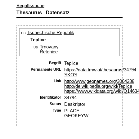
Begriffssuche
Thesaurus - Datensatz
Tschechische Republik
OB
Teplice
Trnovany
UB
Řetenice
Begriff
Teplice
Permanente URL
https://data.tmw.at/thesaurus/34794
SKOS
Link
http://www.geonames.org/3064288
http://de.wikipedia.org/wiki/Teplice
https://www.wikidata.org/wiki/Q1463
Identifikator
34794
Status
Deskriptor
Type
PLACE
GEOKEYW