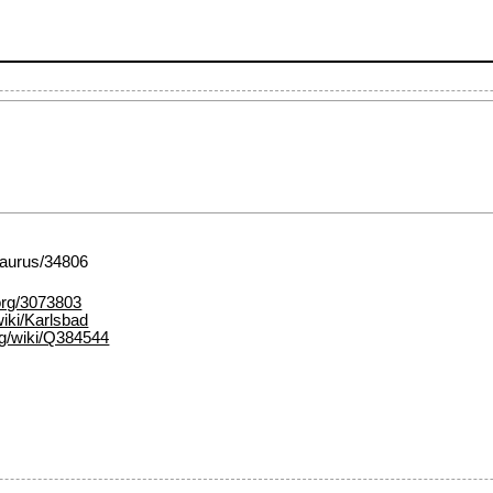
esaurus/34806
org/3073803
wiki/Karlsbad
rg/wiki/Q384544