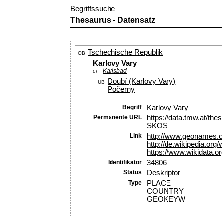
Begriffssuche
Thesaurus - Datensatz
Tschechische Republik
OB
Karlovy Vary
Karlsbad
ET
Doubí (Karlovy Vary)
UB
Počerny
Begriff
Karlovy Vary
Permanente URL
https://data.tmw.at/th
SKOS
Link
http://www.geonames.
http://de.wikipedia.org/
https://www.wikidata.o
Identifikator
34806
Status
Deskriptor
Type
PLACE
COUNTRY
GEOKEYW