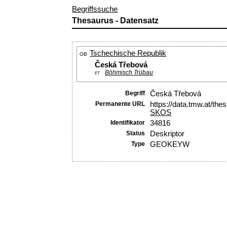
Begriffssuche
Thesaurus - Datensatz
Tschechische Republik
OB
Česká Třebová
Böhmisch Trübau
ET
Begriff
Česká Třebová
Permanente URL
https://data.tmw.at/th
SKOS
Identifikator
34816
Status
Deskriptor
Type
GEOKEYW