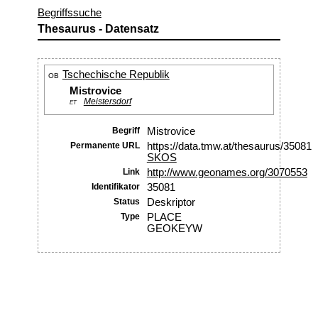
Begriffssuche
Thesaurus - Datensatz
Tschechische Republik
OB
Mistrovice
Meistersdorf
ET
Begriff
Mistrovice
Permanente URL
https://data.tmw.at/thesaurus/35081
SKOS
Link
http://www.geonames.org/3070553
Identifikator
35081
Status
Deskriptor
Type
PLACE
GEOKEYW