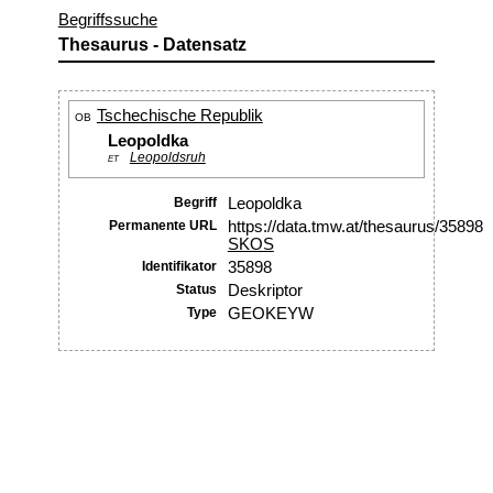
Begriffssuche
Thesaurus - Datensatz
Tschechische Republik
OB
Leopoldka
Leopoldsruh
ET
Begriff
Leopoldka
Permanente URL
https://data.tmw.at/thesaurus/35898
SKOS
Identifikator
35898
Status
Deskriptor
Type
GEOKEYW