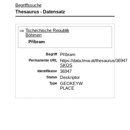
Begriffssuche
Thesaurus - Datensatz
Tschechische Republik
OB
Böhmen
Příbram
Begriff
Příbram
Permanente URL
https://data.tmw.at/thesaurus/36947
SKOS
Identifikator
36947
Status
Deskriptor
Type
GEOKEYW
PLACE