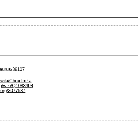
esaurus/38197
g/wiki/Chrudimka
rg/wiki/Q1088409
.org/3077537