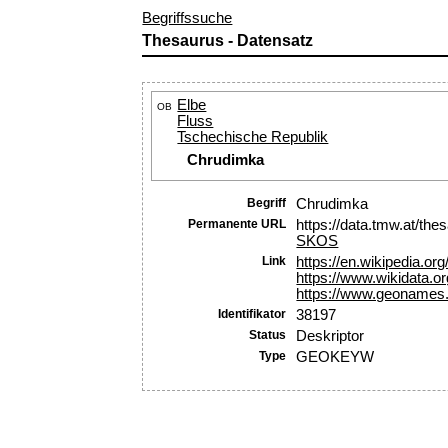
Begriffssuche
Thesaurus - Datensatz
Elbe
OB
Fluss
Tschechische Republik
Chrudimka
Begriff
Chrudimka
Permanente URL
https://data.tmw.at/th
SKOS
Link
https://en.wikipedia.or
https://www.wikidata.o
https://www.geonames
Identifikator
38197
Status
Deskriptor
Type
GEOKEYW