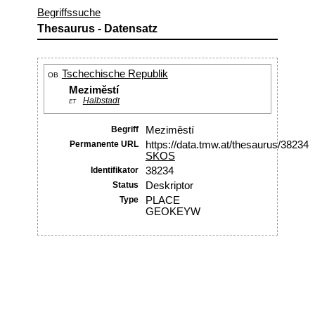
Begriffssuche
Thesaurus - Datensatz
Tschechische Republik
OB
Meziměstí
Halbstadt
ET
Begriff
Meziměstí
Permanente URL
https://data.tmw.at/thesaurus/38234
SKOS
Identifikator
38234
Status
Deskriptor
Type
PLACE
GEOKEYW