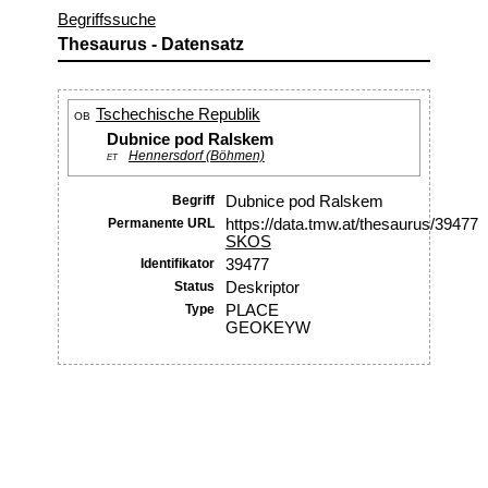
Begriffssuche
Thesaurus - Datensatz
Tschechische Republik
OB
Dubnice pod Ralskem
Hennersdorf (Böhmen)
ET
Begriff
Dubnice pod Ralskem
Permanente URL
https://data.tmw.at/thesaurus/39477
SKOS
Identifikator
39477
Status
Deskriptor
Type
PLACE
GEOKEYW