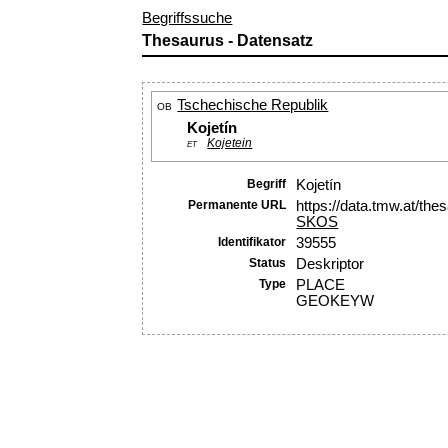
Begriffssuche
Thesaurus - Datensatz
Tschechische Republik
OB
Kojetín
Kojetein
ET
Begriff
Kojetín
Permanente URL
https://data.tmw.at/th
SKOS
Identifikator
39555
Status
Deskriptor
Type
PLACE
GEOKEYW