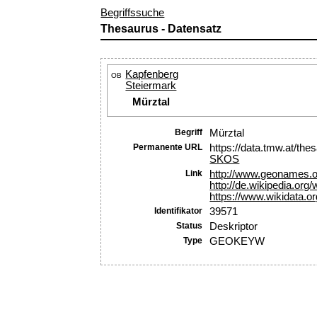
Begriffssuche
Thesaurus - Datensatz
Kapfenberg
OB
Steiermark
Mürztal
Begriff
Mürztal
Permanente URL
https://data.tmw.at/th
SKOS
Link
http://www.geonames.
http://de.wikipedia.or
https://www.wikidata.o
Identifikator
39571
Status
Deskriptor
Type
GEOKEYW