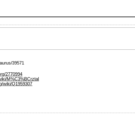
esaurus/39571
org/2770994
g/wiki/M%C3%BCrztal
rg/wiki/Q1959307