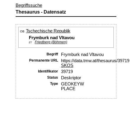
Begriffssuche
Thesaurus - Datensatz
Tschechische Republik
OB
Frymburk nad Vltavou
Friedberg (Böhmen)
ET
Begriff
Frymburk nad Vltavou
Permanente URL
https://data.tmw.at/thesaurus/39719
SKOS
Identifikator
39719
Status
Deskriptor
Type
GEOKEYW
PLACE