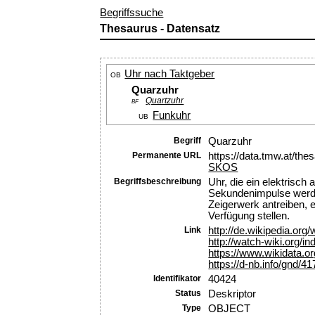
Begriffssuche
Thesaurus - Datensatz
Uhr nach Taktgeber
OB
Quarzuhr
Quartzuhr
BF
Funkuhr
UB
Begriff
Quarzuhr
Permanente URL
https://data.tmw.at/th
SKOS
Begriffsbeschreibung
Uhr, die ein elektrisc
Sekundenimpulse werde
Zeigerwerk antreiben, e
Verfügung stellen.
Link
http://de.wikipedia.org
http://watch-wiki.org/i
https://www.wikidata.o
https://d-nb.info/gnd/4
Identifikator
40424
Status
Deskriptor
Type
OBJECT