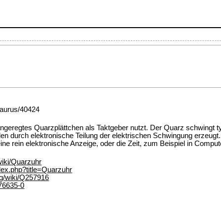
esaurus/40424
h angeregtes Quarzplättchen als Taktgeber nutzt. Der Quarz schwingt 
n durch elektronische Teilung der elektrischen Schwingung erzeug
ine rein elektronische Anzeige, oder die Zeit, zum Beispiel in Comput
/wiki/Quarzuhr
ndex.php?title=Quarzuhr
rg/wiki/Q257916
176635-0