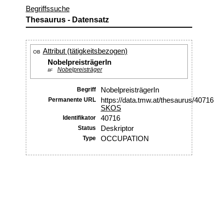
Begriffssuche
Thesaurus - Datensatz
Attribut (tätigkeitsbezogen)
OB
NobelpreisträgerIn
Nobelpreisträger
BF
Begriff
NobelpreisträgerIn
Permanente URL
https://data.tmw.at/thesaurus/40716
SKOS
Identifikator
40716
Status
Deskriptor
Type
OCCUPATION